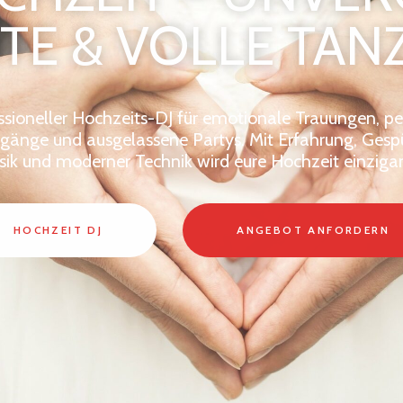
E & VOLLE TAN
ssioneller Hochzeits-DJ für emotionale Trauungen, pe
gänge und ausgelassene Partys. Mit Erfahrung, Gespü
ik und moderner Technik wird eure Hochzeit einzigar
HOCHZEIT DJ
ANGEBOT ANFORDERN