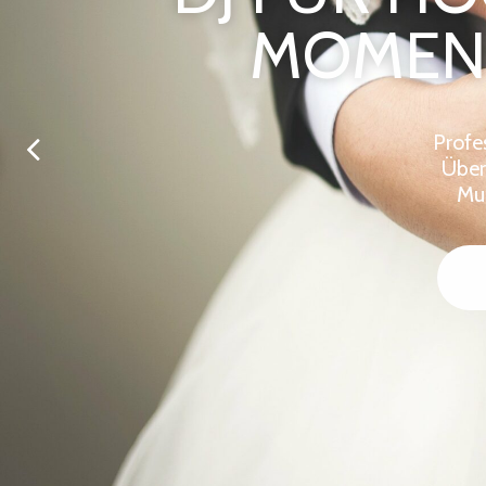
MOMENT
Profe
Über
Mus