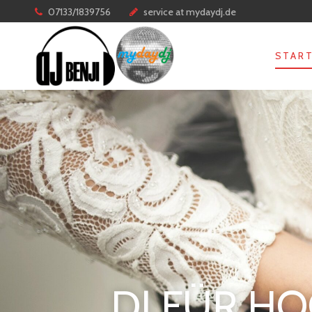
07133/1839756
service at mydaydj.de
STAR
DJ FÜR HO