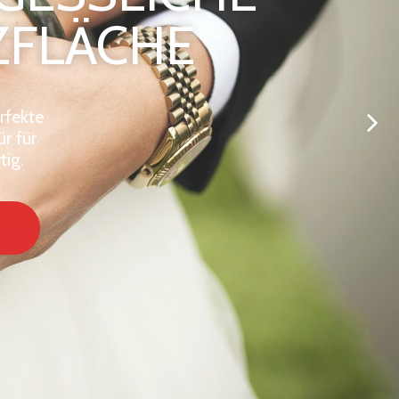
ZFLÄCHE
rfekte
r für
tig.