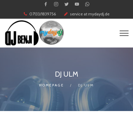
07133/1839756
service at mydaydj.de
DJ ULM
HOMEPAGE
DJ ULM